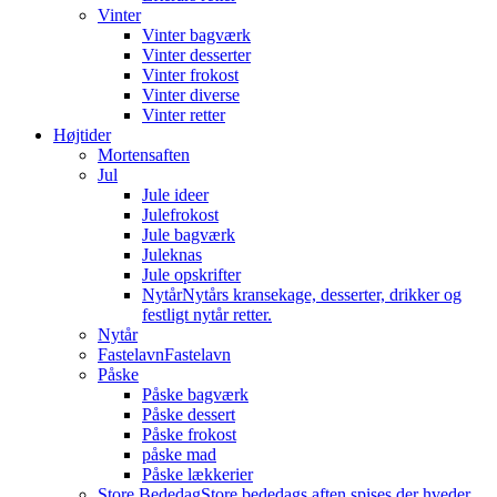
Vinter
Vinter bagværk
Vinter desserter
Vinter frokost
Vinter diverse
Vinter retter
Højtider
Mortensaften
Jul
Jule ideer
Julefrokost
Jule bagværk
Juleknas
Jule opskrifter
Nytår
Nytårs kransekage, desserter, drikker og
festligt nytår retter.
Nytår
Fastelavn
Fastelavn
Påske
Påske bagværk
Påske dessert
Påske frokost
påske mad
Påske lækkerier
Store Bededag
Store bededags aften spises der hveder.