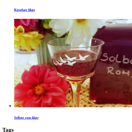
Kirsebær likør
Solbær rom likør
Tags