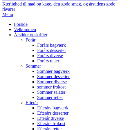
Kærlighed til mad og kage, den gode smag, og årstidens gode
råvarer
Primary
Menu
Navigation
Forside
Menu
Velkommen
Årstider opskrifter
Forår
Forårs bagværk
Forårs desserter
Forårs diverse
Forårs retter
Sommer
Sommer bagværk
Sommer desserter
Sommer diverse
sommer frokost
Sommer salater
Sommer retter
Efterår
Efterårs bagværk
Efterårs desserter
Efterår diverse
Efterårs frokost
Efterårs retter