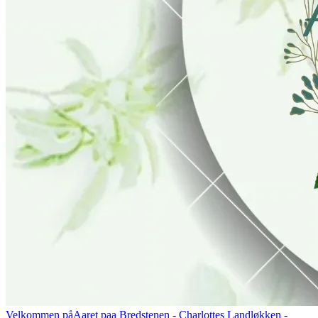
Velkommen på
Aaret paa Bredstenen
- Charlottes Landløkken -