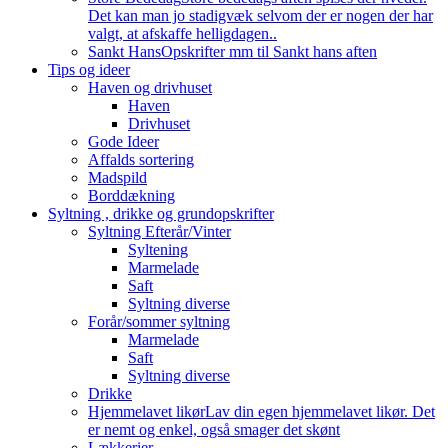
Det kan man jo stadigvæk selvom der er nogen der har
valgt, at afskaffe helligdagen..
Sankt Hans
Opskrifter mm til Sankt hans aften
Tips og ideer
Haven og drivhuset
Haven
Drivhuset
Gode Ideer
Affalds sortering
Madspild
Borddækning
Syltning , drikke og grundopskrifter
Syltning Efterår/Vinter
Syltening
Marmelade
Saft
Syltning diverse
Forår/sommer syltning
Marmelade
Saft
Syltning diverse
Drikke
Hjemmelavet likør
Lav din egen hjemmelavet likør. Det
er nemt og enkel, også smager det skønt
Lækkerier