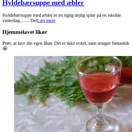
Hyldebærsuppe med æbler
2023-
Hyldebærsuppe med æbler er en rigtig dejlig spise på en iskolde
01-
vinterdag…… Det
Læs mere
09
Hjemmelavet likør
Prøv, at lave din egen likør. Det er ikke svært, men smager fantastisk
🤩