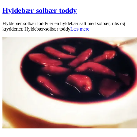
Hyldebær-solbær toddy
2024-
Hyldebær-solbær toddy er en hyldebær saft med solbær, ribs og
09-
krydderier. Hyldebær-solbær toddy
Læs mere
05