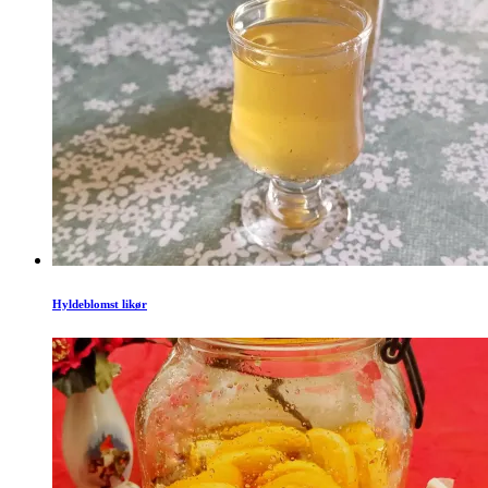
Hyldeblomst likør