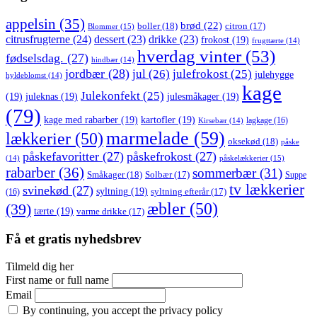
appelsin
(35)
brød
(22)
boller
(18)
citron
(17)
Blommer
(15)
citrusfrugterne
(24)
dessert
(23)
drikke
(23)
frokost
(19)
frugttærte
(14)
hverdag vinter
(53)
fødselsdag.
(27)
hindbær
(14)
jordbær
(28)
jul
(26)
julefrokost
(25)
julehygge
hyldeblomst
(14)
kage
Julekonfekt
(25)
(19)
juleknas
(19)
julesmåkager
(19)
(79)
kage med rabarber
(19)
kartofler
(19)
lagkage
(16)
Kirsebær
(14)
marmelade
(59)
lækkerier
(50)
oksekød
(18)
påske
påskefavoritter
(27)
påskefrokost
(27)
påskelækkerier
(15)
(14)
rabarber
(36)
sommerbær
(31)
Småkager
(18)
Solbær
(17)
Suppe
tv lækkerier
svinekød
(27)
syltning
(19)
(16)
syltning efterår
(17)
æbler
(50)
(39)
tærte
(19)
varme drikke
(17)
Få et gratis nyhedsbrev
Tilmeld dig her
First name or full name
Email
By continuing, you accept the privacy policy