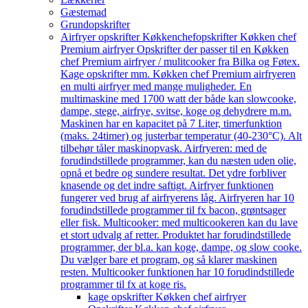
Gæstemad
Grundopskrifter
Airfryer opskrifter Køkkenchef
opskrifter Køkken chef
Premium airfryer Opskrifter der passer til en Køkken
chef Premium airfryer / mulitcooker fra Bilka og Føtex.
Kage opskrifter mm. Køkken chef Premium airfryeren
en multi airfryer med mange muligheder. En
multimaskine med 1700 watt der både kan slowcooke,
dampe, stege, airfrye, svitse, koge og dehydrere m.m.
Maskinen har en kapacitet på 7 Liter, timerfunktion
(maks. 24timer) og justerbar temperatur (40-230°C). Alt
tilbehør tåler maskinopvask. Airfryeren: med de
forudindstillede programmer, kan du næsten uden olie,
opnå et bedre og sundere resultat. Det ydre forbliver
knasende og det indre saftigt. Airfryer funktionen
fungerer ved brug af airfryerens låg. Airfryeren har 10
forudindstillede programmer til fx bacon, grøntsager
eller fisk. Multicooker: med multicookeren kan du lave
et stort udvalg af retter. Produktet har forudindstillede
programmer, der bl.a. kan koge, dampe, og slow cooke.
Du vælger bare et program, og så klarer maskinen
resten. Multicooker funktionen har 10 forudindstillede
programmer til fx at koge ris.
kage opskrifter Køkken chef airfryer