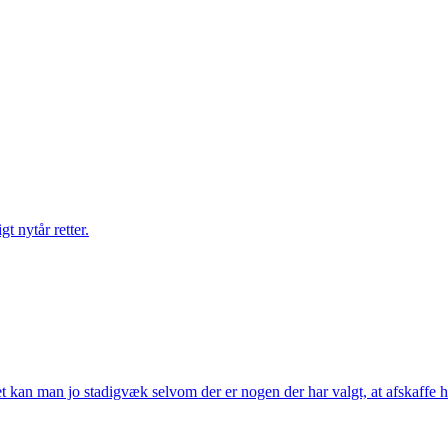
gt nytår retter.
t kan man jo stadigvæk selvom der er nogen der har valgt, at afskaffe h