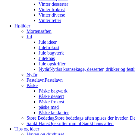
Vinter desserter
Vinter frokost
Vinter diverse
Vinter retter
Højtider
Mortensaften
Jul
Jule ideer
Julefrokost
Jule bagværk
Juleknas
Jule opskrifter
Nytår
Nytårs kransekage, desserter, drikker og festli
Nytår
Fastelavn
Fastelavn
Påske
Påske bagværk
Påske dessert
Påske frokost
påske mad
Påske lækkerier
Store Bededag
Store bededags aften spises der hveder. De
Sankt Hans
Opskrifter mm til Sankt hans aften
Tips og ideer
Haven og drivhuset