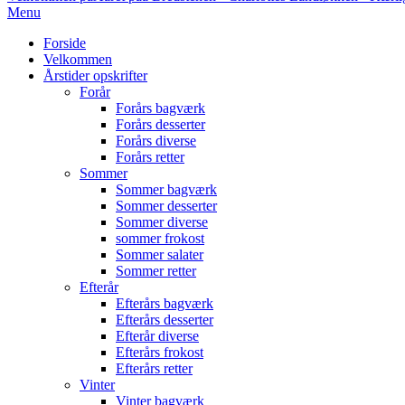
Primary
Menu
Navigation
Forside
Menu
Velkommen
Årstider opskrifter
Forår
Forårs bagværk
Forårs desserter
Forårs diverse
Forårs retter
Sommer
Sommer bagværk
Sommer desserter
Sommer diverse
sommer frokost
Sommer salater
Sommer retter
Efterår
Efterårs bagværk
Efterårs desserter
Efterår diverse
Efterårs frokost
Efterårs retter
Vinter
Vinter bagværk