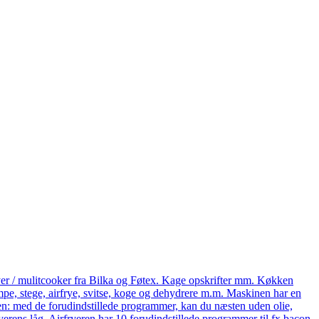
yer / mulitcooker fra Bilka og Føtex. Kage opskrifter mm. Køkken
e, stege, airfrye, svitse, koge og dehydrere m.m. Maskinen har en
eren: med de forudindstillede programmer, kan du næsten uden olie,
ryerens låg. Airfryeren har 10 forudindstillede programmer til fx bacon,