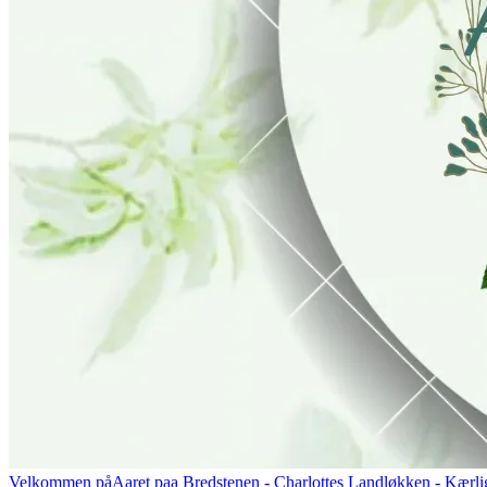
Velkommen på
Aaret paa Bredstenen
- Charlottes Landløkken - Kærlig