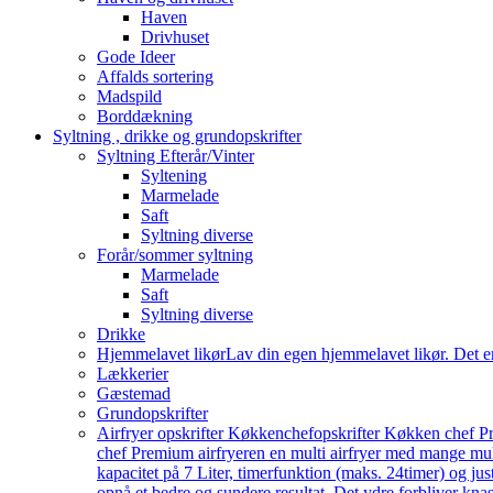
Haven
Drivhuset
Gode Ideer
Affalds sortering
Madspild
Borddækning
Syltning , drikke og grundopskrifter
Syltning Efterår/Vinter
Syltening
Marmelade
Saft
Syltning diverse
Forår/sommer syltning
Marmelade
Saft
Syltning diverse
Drikke
Hjemmelavet likør
Lav din egen hjemmelavet likør. Det e
Lækkerier
Gæstemad
Grundopskrifter
Airfryer opskrifter Køkkenchef
opskrifter Køkken chef Pr
chef Premium airfryeren en multi airfryer med mange mu
kapacitet på 7 Liter, timerfunktion (maks. 24timer) og j
opnå et bedre og sundere resultat. Det ydre forbliver knas