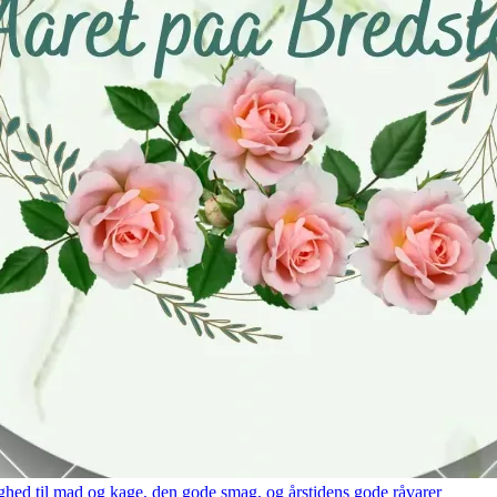
hed til mad og kage, den gode smag, og årstidens gode råvarer