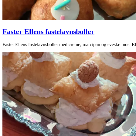
Faster Ellens fastelavnsboller
2024-
Faster Ellens fastelavnsboller med creme, marcipan og sveske mos. Ell
02-
10