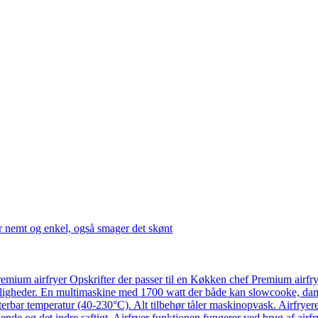
r nemt og enkel, også smager det skønt
emium airfryer Opskrifter der passer til en Køkken chef Premium airfr
ligheder. En multimaskine med 1700 watt der både kan slowcooke, damp
usterbar temperatur (40-230°C). Alt tilbehør tåler maskinopvask. Airfry
ende og det indre saftigt. Airfryer funktionen fungerer ved brug af airf