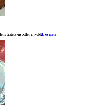
ens fastelavnsboller er koldt
Læs mere