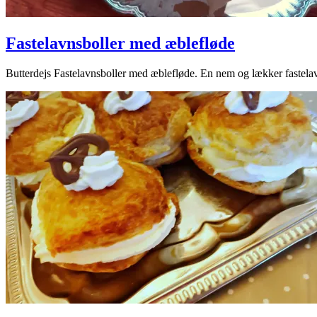
Fastelavnsboller med æblefløde
2024-
Butterdejs Fastelavnsboller med æblefløde. En nem og lækker fastelav
02-
03