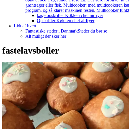
grøntsager eller fisk. Multicooker: med multicookeren kan
program, og så klarer maskinen resten. Multicooker funkti
kage opskrifter Køkken chef airfryer
Opskrifter Køkken chef airfryer
Lidt af hvert
Fantastiske steder i Danmark
Steder du bør se
Alt muligt der sker her
fastelavsboller