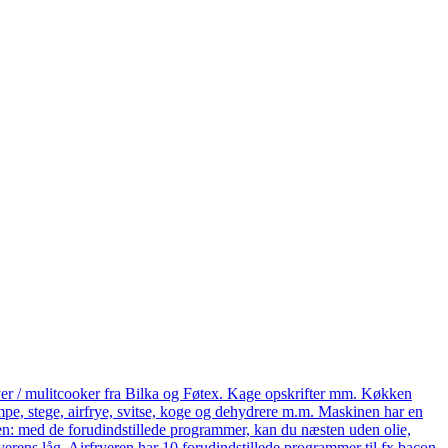
yer / mulitcooker fra Bilka og Føtex. Kage opskrifter mm. Køkken
e, stege, airfrye, svitse, koge og dehydrere m.m. Maskinen har en
eren: med de forudindstillede programmer, kan du næsten uden olie,
ryerens låg. Airfryeren har 10 forudindstillede programmer til fx bacon,