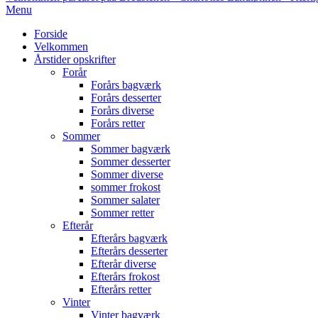
Primary
Menu
Navigation
Forside
Menu
Velkommen
Årstider opskrifter
Forår
Forårs bagværk
Forårs desserter
Forårs diverse
Forårs retter
Sommer
Sommer bagværk
Sommer desserter
Sommer diverse
sommer frokost
Sommer salater
Sommer retter
Efterår
Efterårs bagværk
Efterårs desserter
Efterår diverse
Efterårs frokost
Efterårs retter
Vinter
Vinter bagværk