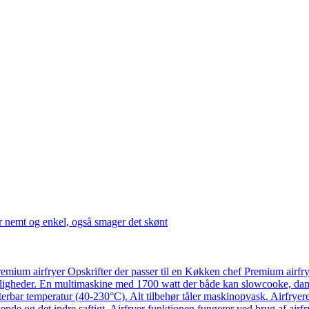
r nemt og enkel, også smager det skønt
emium airfryer Opskrifter der passer til en Køkken chef Premium airfr
ligheder. En multimaskine med 1700 watt der både kan slowcooke, damp
usterbar temperatur (40-230°C). Alt tilbehør tåler maskinopvask. Airfry
ende og det indre saftigt. Airfryer funktionen fungerer ved brug af airf