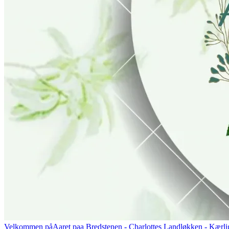
Velkommen på
Aaret paa Bredstenen
- Charlottes Landløkken - Kærlig