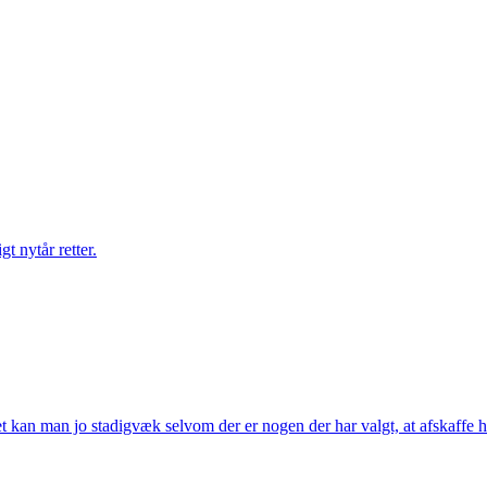
gt nytår retter.
t kan man jo stadigvæk selvom der er nogen der har valgt, at afskaffe h