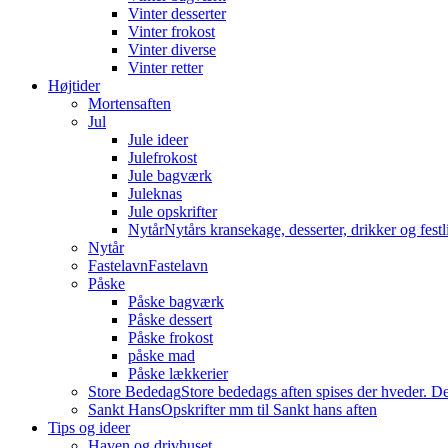
Vinter desserter
Vinter frokost
Vinter diverse
Vinter retter
Højtider
Mortensaften
Jul
Jule ideer
Julefrokost
Jule bagværk
Juleknas
Jule opskrifter
Nytår
Nytårs kransekage, desserter, drikker og festli
Nytår
Fastelavn
Fastelavn
Påske
Påske bagværk
Påske dessert
Påske frokost
påske mad
Påske lækkerier
Store Bededag
Store bededags aften spises der hveder. De
Sankt Hans
Opskrifter mm til Sankt hans aften
Tips og ideer
Haven og drivhuset