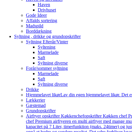
Haven
Drivhuset
Gode Ideer
Affalds sortering
Madspild
Borddækning
Syltning , drikke og grundopskrifter
Syltning Efterår/Vinter
Syltening
Marmelade
Saft
Syltning diverse
Forår/sommer syltning
Marmelade
Saft
Syltning diverse
Drikke
Hjemmelavet likør
Lav din egen hjemmelavet likør. Det e
Lækkerier
Gæstemad
Grundopskrifter
Airfryer opskrifter Køkkenchef
opskrifter Køkken chef Pr
chef Premium airfryeren en multi airfryer med mange mu
kapacitet på 7 Liter, timerfunktion (maks. 24timer) og j
opnå et bedre og sundere resultat. Det ydre forbliver knas