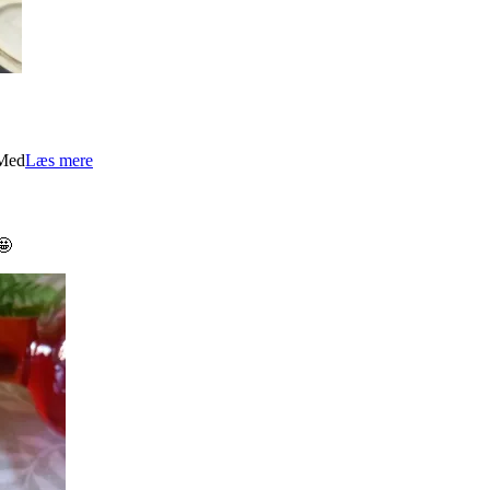
 Med
Læs mere
🤩