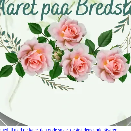
hed til mad og kage, den gode smag, og årstidens gode råvarer