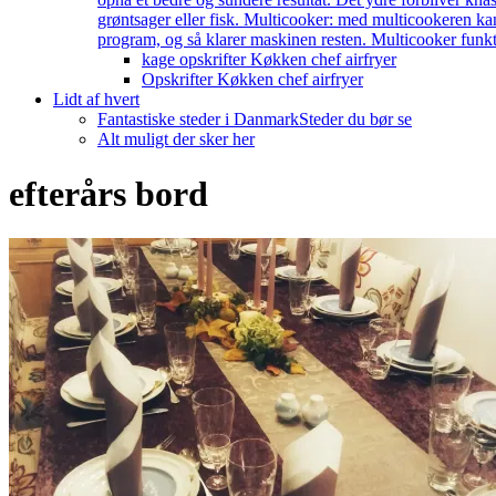
grøntsager eller fisk. Multicooker: med multicookeren kan
program, og så klarer maskinen resten. Multicooker funkti
kage opskrifter Køkken chef airfryer
Opskrifter Køkken chef airfryer
Lidt af hvert
Fantastiske steder i Danmark
Steder du bør se
Alt muligt der sker her
efterårs bord