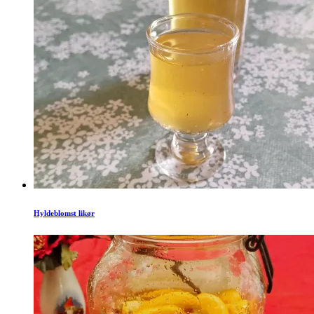
Hyldeblomst likør