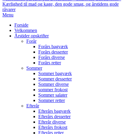
Kærlighed til mad og kage, den gode smag, og årstidens gode
råvarer
Primary
Menu
Navigation
Forside
Menu
Velkommen
Årstider opskrifter
Forår
Forårs bagværk
Forårs desserter
Forårs diverse
Forårs retter
Sommer
Sommer bagværk
Sommer desserter
Sommer diverse
sommer frokost
Sommer salater
Sommer retter
Efterår
Efterårs bagværk
Efterårs desserter
Efterår diverse
Efterårs frokost
Efterårs retter