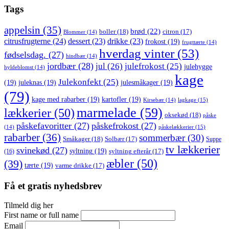
Tags
appelsin
(35)
brød
(22)
boller
(18)
citron
(17)
Blommer
(14)
citrusfrugterne
(24)
dessert
(23)
drikke
(23)
frokost
(19)
frugttærte
(14)
hverdag vinter
(53)
fødselsdag.
(27)
hindbær
(14)
jordbær
(28)
jul
(26)
julefrokost
(25)
julehygge
hyldeblomst
(14)
kage
Julekonfekt
(25)
(19)
juleknas
(19)
julesmåkager
(19)
(79)
kage med rabarber
(19)
kartofler
(19)
lagkage
(15)
Kirsebær
(14)
marmelade
(59)
lækkerier
(50)
oksekød
(18)
påske
påskefavoritter
(27)
påskefrokost
(27)
påskelækkerier
(15)
(14)
rabarber
(36)
sommerbær
(30)
Småkager
(18)
Solbær
(17)
Suppe
tv lækkerier
svinekød
(27)
syltning
(19)
(16)
syltning efterår
(17)
æbler
(50)
(39)
tærte
(19)
varme drikke
(17)
Få et gratis nyhedsbrev
Tilmeld dig her
First name or full name
Email