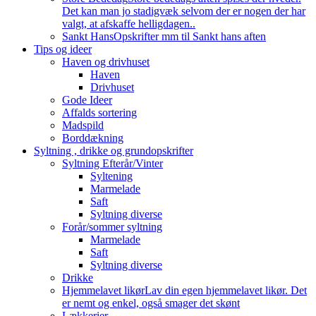
Det kan man jo stadigvæk selvom der er nogen der har
valgt, at afskaffe helligdagen..
Sankt Hans
Opskrifter mm til Sankt hans aften
Tips og ideer
Haven og drivhuset
Haven
Drivhuset
Gode Ideer
Affalds sortering
Madspild
Borddækning
Syltning , drikke og grundopskrifter
Syltning Efterår/Vinter
Syltening
Marmelade
Saft
Syltning diverse
Forår/sommer syltning
Marmelade
Saft
Syltning diverse
Drikke
Hjemmelavet likør
Lav din egen hjemmelavet likør. Det
er nemt og enkel, også smager det skønt
Lækkerier