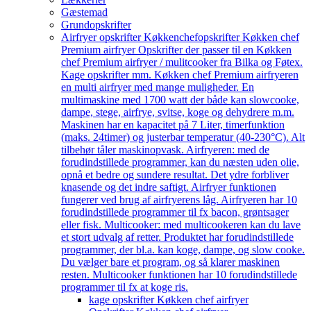
Gæstemad
Grundopskrifter
Airfryer opskrifter Køkkenchef
opskrifter Køkken chef
Premium airfryer Opskrifter der passer til en Køkken
chef Premium airfryer / mulitcooker fra Bilka og Føtex.
Kage opskrifter mm. Køkken chef Premium airfryeren
en multi airfryer med mange muligheder. En
multimaskine med 1700 watt der både kan slowcooke,
dampe, stege, airfrye, svitse, koge og dehydrere m.m.
Maskinen har en kapacitet på 7 Liter, timerfunktion
(maks. 24timer) og justerbar temperatur (40-230°C). Alt
tilbehør tåler maskinopvask. Airfryeren: med de
forudindstillede programmer, kan du næsten uden olie,
opnå et bedre og sundere resultat. Det ydre forbliver
knasende og det indre saftigt. Airfryer funktionen
fungerer ved brug af airfryerens låg. Airfryeren har 10
forudindstillede programmer til fx bacon, grøntsager
eller fisk. Multicooker: med multicookeren kan du lave
et stort udvalg af retter. Produktet har forudindstillede
programmer, der bl.a. kan koge, dampe, og slow cooke.
Du vælger bare et program, og så klarer maskinen
resten. Multicooker funktionen har 10 forudindstillede
programmer til fx at koge ris.
kage opskrifter Køkken chef airfryer