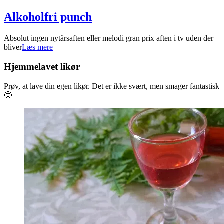
Alkoholfri punch
2021-
Absolut ingen nytårsaften eller melodi gran prix aften i tv uden der
03-
bliver
Læs mere
07
Hjemmelavet likør
Prøv, at lave din egen likør. Det er ikke svært, men smager fantastisk
🤩