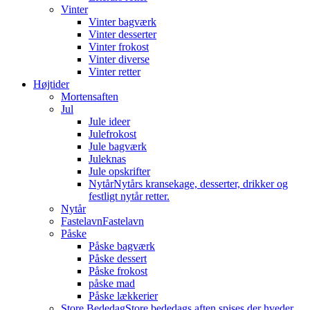
Vinter
Vinter bagværk
Vinter desserter
Vinter frokost
Vinter diverse
Vinter retter
Højtider
Mortensaften
Jul
Jule ideer
Julefrokost
Jule bagværk
Juleknas
Jule opskrifter
Nytår
Nytårs kransekage, desserter, drikker og
festligt nytår retter.
Nytår
Fastelavn
Fastelavn
Påske
Påske bagværk
Påske dessert
Påske frokost
påske mad
Påske lækkerier
Store Bededag
Store bededags aften spises der hveder.