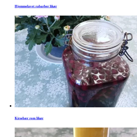
Hjemmelavet rabarber likør
Kirsebær rom likør