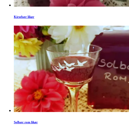
Kirsebær likør
Solbær rom likør