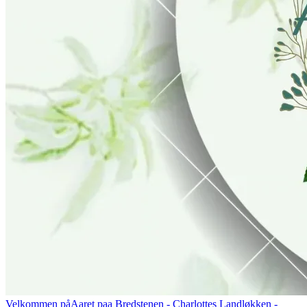
Velkommen på
Aaret paa Bredstenen
- Charlottes Landløkken -