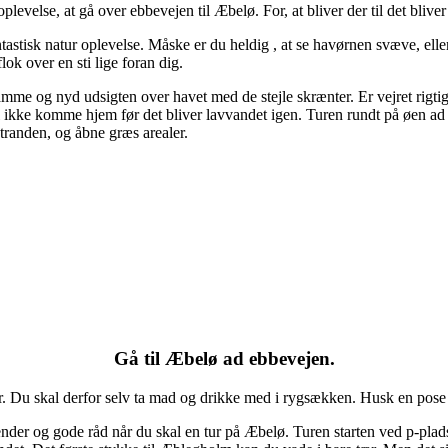
oplevelse, at gå over ebbevejen til Æbelø. For, at bliver der til det bli
tastisk natur oplevelse. Måske er du heldig , at se havørnen svæve, elle
lok over en sti lige foran dig.
amme og nyd udsigten over havet med de stejle skrænter. Er vejret rigti
l ikke komme hjem før det bliver lavvandet igen. Turen rundt på øen a
stranden, og åbne græs arealer.
Gå til Æbelø ad ebbevejen.
. Du skal derfor selv ta mad og drikke med i rygsækken. Husk en pose ti
lender og gode råd når du skal en tur på Æbelø. Turen starten ved p-p