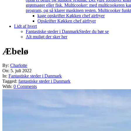
grøntsager eller fisk. Multicooker: med multicookeren kan
program, og så klarer maskinen resten. Multicooker funkti
kage opskrifter Køkken chef airfryer
Opskrifter Køkken chef airfryer
Lidt af hvert
Fantastiske steder i Danmark
Steder du bør se
Alt muligt der sker her
Æbelø
By:
Charlotte
On:
5. juli 2022
In:
Fantastiske steder i Danmark
Tagged:
fantastiske steder i Danmark
With:
0 Comments