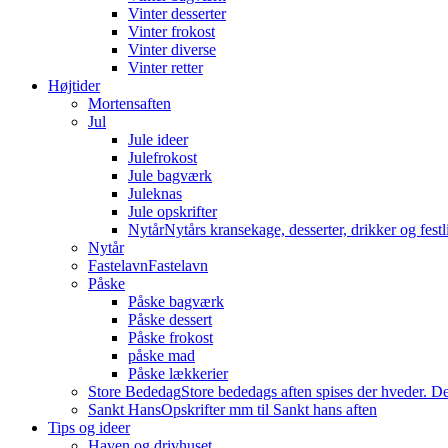
Vinter desserter
Vinter frokost
Vinter diverse
Vinter retter
Højtider
Mortensaften
Jul
Jule ideer
Julefrokost
Jule bagværk
Juleknas
Jule opskrifter
Nytår
Nytårs kransekage, desserter, drikker og festli
Nytår
Fastelavn
Fastelavn
Påske
Påske bagværk
Påske dessert
Påske frokost
påske mad
Påske lækkerier
Store Bededag
Store bededags aften spises der hveder. De
Sankt Hans
Opskrifter mm til Sankt hans aften
Tips og ideer
Haven og drivhuset