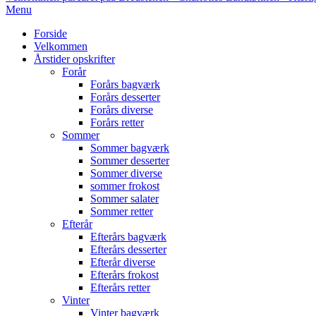
Primary
Menu
Navigation
Forside
Menu
Velkommen
Årstider opskrifter
Forår
Forårs bagværk
Forårs desserter
Forårs diverse
Forårs retter
Sommer
Sommer bagværk
Sommer desserter
Sommer diverse
sommer frokost
Sommer salater
Sommer retter
Efterår
Efterårs bagværk
Efterårs desserter
Efterår diverse
Efterårs frokost
Efterårs retter
Vinter
Vinter bagværk