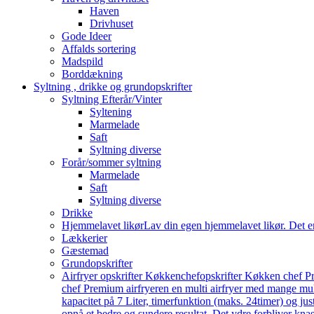
Haven
Drivhuset
Gode Ideer
Affalds sortering
Madspild
Borddækning
Syltning , drikke og grundopskrifter
Syltning Efterår/Vinter
Syltening
Marmelade
Saft
Syltning diverse
Forår/sommer syltning
Marmelade
Saft
Syltning diverse
Drikke
Hjemmelavet likør
Lav din egen hjemmelavet likør. Det e
Lækkerier
Gæstemad
Grundopskrifter
Airfryer opskrifter Køkkenchef
opskrifter Køkken chef Pr
chef Premium airfryeren en multi airfryer med mange mu
kapacitet på 7 Liter, timerfunktion (maks. 24timer) og j
opnå et bedre og sundere resultat. Det ydre forbliver knas