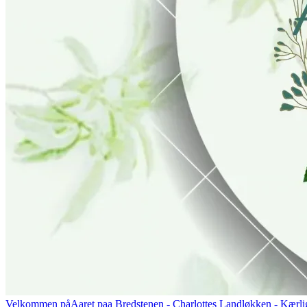
Velkommen på
Aaret paa Bredstenen
- Charlottes Landløkken - Kærlig