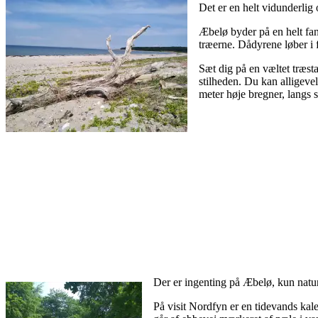
Det er en helt vidunderlig 
Æbelø byder på en helt fan
træerne. Dådyrene løber i f
Sæt dig på en væltet træst
stilheden. Du kan alligeve
meter høje bregner, langs 
Der er ingenting på Æbelø, kun natur
På visit Nordfyn er en tidevands ka