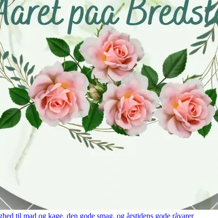
hed til mad og kage, den gode smag, og årstidens gode råvarer