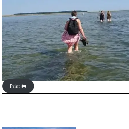
Print 🖨