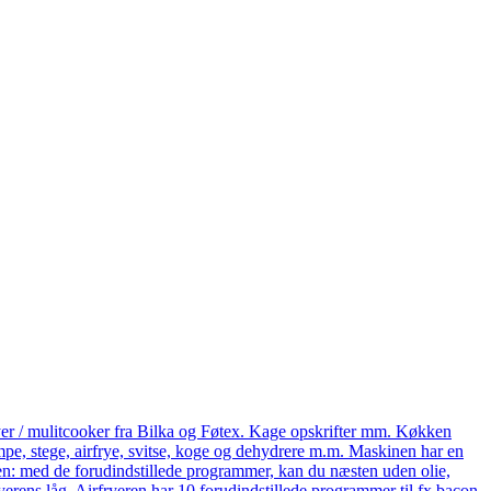
yer / mulitcooker fra Bilka og Føtex. Kage opskrifter mm. Køkken
e, stege, airfrye, svitse, koge og dehydrere m.m. Maskinen har en
eren: med de forudindstillede programmer, kan du næsten uden olie,
ryerens låg. Airfryeren har 10 forudindstillede programmer til fx bacon,