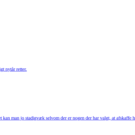
gt nytår retter.
t kan man jo stadigvæk selvom der er nogen der har valgt, at afskaffe h