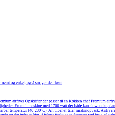
r nemt og enkel, også smager det skønt
emium airfryer Opskrifter der passer til en Køkken chef Premium airfr
ligheder. En multimaskine med 1700 watt der både kan slowcooke, damp
usterbar temperatur (40-230°C). Alt tilbehør tåler maskinopvask. Airfry
ende og det indre saftigt. Airfryer funktionen fungerer ved brug af airf