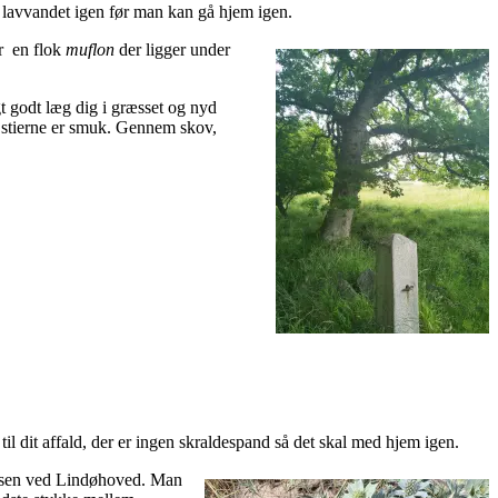
ver lavvandet igen før man kan gå hjem igen.
r en flok
muflon
der ligger under
gt godt læg dig i græsset og nyd
d stierne er smuk. Gennem skov,
l dit affald, der er ingen skraldespand så det skal med hjem igen.
ladsen ved Lindøhoved. Man